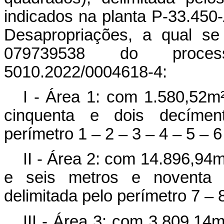
indicados na planta P-33.450
Desapropriações, a qual se
079739538 do proces
5010.2022/0004618-4:
I - Área 1: com 1.580,52m²
cinquenta e dois decíment
perímetro 1 – 2 – 3 – 4 – 5 – 6
II - Área 2: com 14.896,94m
e seis metros e noventa e
delimitada pelo perímetro 7 – 8
III - Área 3: com 3.809,14m