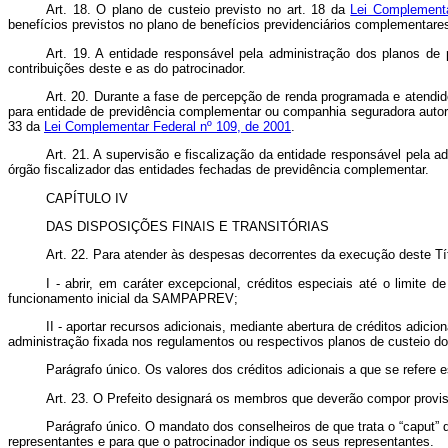
Art. 18. O plano de custeio previsto no art. 18 da
Lei Complementa
benefícios previstos no plano de benefícios previdenciários complementares
Art. 19. A entidade responsável pela administração dos planos de 
contribuições deste e as do patrocinador.
Art. 20. Durante a fase de percepção de renda programada e atendid
para entidade de previdência complementar ou companhia seguradora autoriz
33 da
Lei Complementar Federal nº 109, de 2001
.
Art. 21. A supervisão e fiscalização da entidade responsável pela 
órgão fiscalizador das entidades fechadas de previdência complementar.
CAPÍTULO IV
DAS DISPOSIÇÕES FINAIS E TRANSITÓRIAS
Art. 22. Para atender às despesas decorrentes da execução deste Tít
I - abrir, em caráter excepcional, créditos especiais até o limite 
funcionamento inicial da SAMPAPREV;
II - aportar recursos adicionais, mediante abertura de créditos adicio
administração fixada nos regulamentos ou respectivos planos de custeio dos
Parágrafo único. Os valores dos créditos adicionais a que se refere 
Art. 23. O Prefeito designará os membros que deverão compor prov
Parágrafo único. O mandato dos conselheiros de que trata o “caput” d
representantes e para que o patrocinador indique os seus representantes.