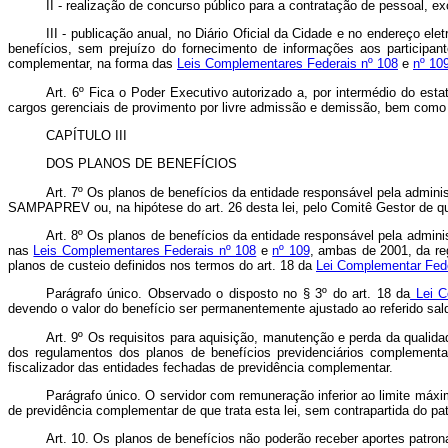
II - realização de concurso público para a contratação de pessoal, e
III - publicação anual, no Diário Oficial da Cidade e no endereço el
benefícios, sem prejuízo do fornecimento de informações aos participan
complementar, na forma das
Leis Complementares Federais nº 108
e
nº 10
Art. 6º Fica o Poder Executivo autorizado a, por intermédio do esta
cargos gerenciais de provimento por livre admissão e demissão, bem como
CAPÍTULO III
DOS PLANOS DE BENEFÍCIOS
Art. 7º Os planos de benefícios da entidade responsável pela adminis
SAMPAPREV ou, na hipótese do art. 26 desta lei, pelo Comitê Gestor de q
Art. 8º Os planos de benefícios da entidade responsável pela admini
nas
Leis Complementares Federais nº 108
e
nº 109
, ambas de 2001, da re
planos de custeio definidos nos termos do art. 18 da
Lei Complementar Fede
Parágrafo único. Observado o disposto no
§ 3º do art. 18 da
Lei C
devendo o valor do benefício ser permanentemente ajustado ao referido sal
Art. 9º Os requisitos para aquisição, manutenção e perda da qualida
dos regulamentos dos planos de benefícios previdenciários complement
fiscalizador das entidades fechadas de previdência complementar.
Parágrafo único. O servidor com remuneração inferior ao limite máxi
de previdência complementar de que trata esta lei, sem contrapartida do pa
Art. 10. Os planos de benefícios não poderão receber aportes patron