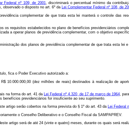
r Federal nº 109, de 2001
, discriminará o percentual mínimo da contribui
, observado o disposto no art. 6º da
Lei Complementar Federal nº 108, de 2
previdência complementar de que trata esta lei manterá o controle das res
os os requisitos estabelecidos no plano de benefícios previdenciários compl
ada a operar planos de previdência complementar, com o objetivo específico
administração dos planos de previdência complementar de que trata esta lei
ulo, fica o Poder Executivo autorizado a:
de R$ 10.000.000,00 (dez milhões de reais) destinados à realização de aport
nais na forma do art. 41 da
Lei Federal nº 4.320, de 17 de março de 1964
, par
 benefícios previdenciários for insuficiente ao seu suprimento.
este artigo serão cobertos na forma prevista do
§ 1º do art. 43 da
Lei Federal 
isoriamente o Conselho Deliberativo e o Conselho Fiscal da SAMPAPREV.
este artigo será de até 24 (vinte e quatro) meses, durante os quais será real