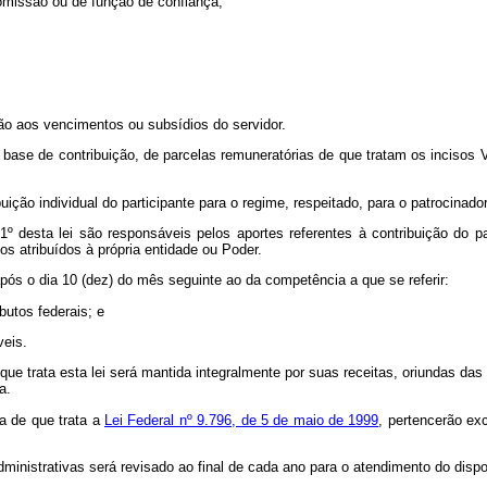
comissão ou de função de confiança;
ção aos vencimentos ou subsídios do servidor.
na base de contribuição, de parcelas remuneratórias de que tratam os incisos 
buição individual do participante para o regime, respeitado, para o patrocinado
 1º desta lei são responsáveis pelos aportes referentes à contribuição do 
os atribuídos à própria entidade ou Poder.
pós o dia 10 (dez) do mês seguinte ao da competência a que se referir:
butos federais; e
veis.
ue trata esta lei será mantida integralmente por suas receitas, oriundas das 
a.
a de que trata a
Lei Federal nº 9.796, de 5 de maio de 1999
, pertencerão ex
inistrativas será revisado ao final de cada ano para o atendimento do dispos