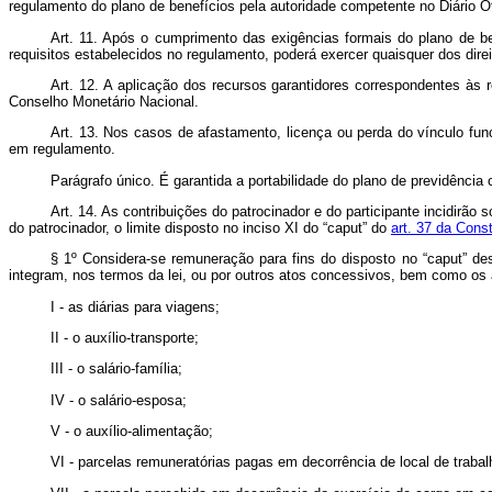
regulamento do plano de benefícios pela autoridade competente no Diário Of
Art. 11. Após o cumprimento das exigências formais do plano de b
requisitos estabelecidos no regulamento, poderá exercer quaisquer dos direit
Art. 12. A aplicação dos recursos garantidores correspondentes às r
Conselho Monetário Nacional.
Art. 13. Nos casos de afastamento, licença ou perda do vínculo func
em regulamento.
Parágrafo único. É garantida a portabilidade do plano de previdênci
Art. 14. As contribuições do patrocinador e do participante incidirã
do patrocinador, o limite disposto no inciso XI do “caput” do
art. 37 da Const
§ 1º Considera-se remuneração para fins do disposto no “caput” de
integram, nos termos da lei, ou por outros atos concessivos, bem como os a
I - as diárias para viagens;
II - o auxílio-transporte;
III - o salário-família;
IV - o salário-esposa;
V - o auxílio-alimentação;
VI - parcelas remuneratórias pagas em decorrência de local de trabal