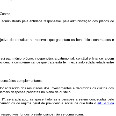
 Contas;
res administrado pela entidade responsável pela administração dos planos de
bjetivo de constituir as reservas que garantam os benefícios contratados e
sui patrimônio próprio, independência patrimonial, contábil e financeira com
dência complementar de que trata esta lei, inexistindo solidariedade entre
videnciários complementares;
nador acrescido dos resultados dos investimentos e deduzidos os custos dos
demais despesas previstas no plano de custeio.
. 1º, será aplicado, às aposentadorias e pensões a serem concedidas pelo
benefícios do regime geral de previdência social de que trata o
art. 201 da
os respectivos fundos previdenciários não se comunicam: