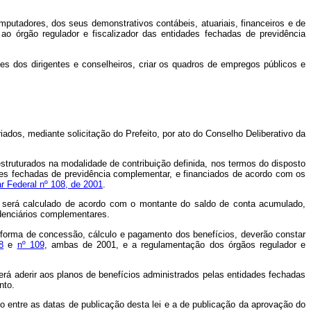
computadores, dos seus demonstrativos contábeis, atuariais, financeiros e de
ao órgão regulador e fiscalizador das entidades fechadas de previdência
ões dos dirigentes e conselheiros, criar os quadros de empregos públicos e
iados, mediante solicitação do Prefeito, por ato do Conselho Deliberativo da
estruturados na modalidade de contribuição definida, nos termos do disposto
ades fechadas de previdência complementar, e financiados de acordo com os
 Federal nº 108, de 2001
.
s será calculado de acordo com o montante do saldo de conta acumulado,
idenciários complementares.
e, forma de concessão, cálculo e pagamento dos benefícios, deverão constar
8
e
nº 109
, ambas de 2001, e a regulamentação dos órgãos regulador e
derá aderir aos planos de benefícios administrados pelas entidades fechadas
nto.
do entre as datas de publicação desta lei e a de publicação da aprovação do