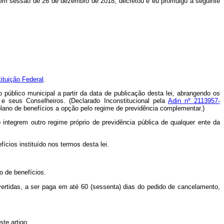
 em sessão de 26 de dezembro de 2018, decretou e eu promulgo a seguinte
tituição Federal
.
o público municipal a partir da data de publicação desta lei, abrangendo os
e seus Conselheiros. (Declarado Inconstitucional pela
Adin nº 2113957-
plano de benefícios a opção pelo regime de previdência complementar.)
tegrem outro regime próprio de previdência pública de qualquer ente da
cios instituído nos termos desta lei.
o de benefícios.
le vertidas, a ser paga em até 60 (sessenta) dias do pedido de cancelamento,
ste artigo.