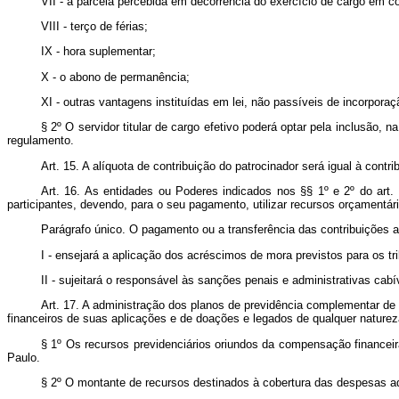
VII - a parcela percebida em decorrência do exercício de cargo em 
VIII - terço de férias;
IX - hora suplementar;
X - o abono de permanência;
XI - outras vantagens instituídas em lei, não passíveis de incorpora
§ 2º O servidor titular de cargo efetivo poderá optar pela inclusão, 
regulamento.
Art. 15. A alíquota de contribuição do patrocinador será igual à contri
Art. 16. As entidades ou Poderes indicados nos §
§ 1º e 2º do art.
participantes, devendo, para o seu pagamento, utilizar recursos orçamentári
Parágrafo único. O pagamento ou a transferência das contribuições a
I - ensejará a aplicação dos acréscimos de mora previstos para os tri
II - sujeitará o responsável às sanções penais e administrativas cabí
Art. 17. A administração dos planos de previdência complementar de q
financeiros de suas aplicações e de doações e legados de qualquer naturez
§ 1º Os recursos previdenciários oriundos da compensação financeir
Paulo.
§ 2º O montante de recursos destinados à cobertura das despesas adm