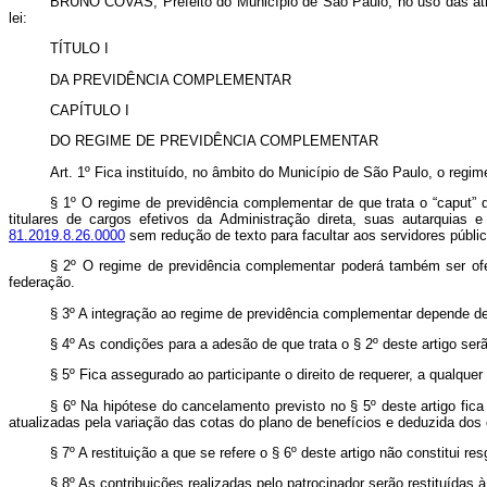
BRUNO COVAS, Prefeito do Município de São Paulo, no uso das atri
lei:
TÍTULO I
DA PREVIDÊNCIA COMPLEMENTAR
CAPÍTULO I
DO REGIME DE PREVIDÊNCIA COMPLEMENTAR
Art. 1º Fica instituído, no âmbito do Município de São Paulo, o reg
§ 1º O regime de previdência complementar de que trata o “caput” de
titulares de cargos efetivos da Administração direta, suas autarquias
81.2019.8.26.0000
sem redução de texto para facultar aos servidores públi
§ 2º O regime de previdência complementar poderá também ser ofe
federação.
§ 3º A integração ao regime de previdência complementar depende de 
§ 4º As condições para a adesão de que trata o
§ 2º deste artigo se
§ 5º Fica assegurado ao participante o direito de requerer, a qualqu
§ 6º Na hipótese do cancelamento previsto no
§ 5º deste artigo fic
atualizadas pela variação das cotas do plano de benefícios e deduzida dos 
§ 7º A restituição a que se refere o
§ 6º deste artigo não constitui res
§ 8º As contribuições realizadas pelo patrocinador serão restituída