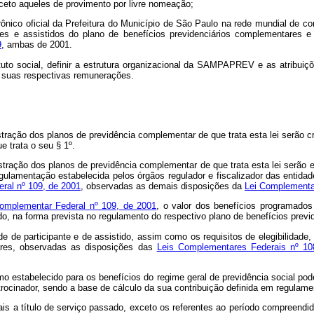
xceto aqueles de provimento por livre nomeação;
etrônico oficial da Prefeitura do Município de São Paulo na rede mundial de 
tes e assistidos do plano de benefícios previdenciários complementares e 
9
, ambas de 2001.
tuto social, definir a estrutura organizacional da SAMPAPREV e as atribuiç
 suas respectivas remunerações.
tração dos planos de previdência complementar de que trata esta lei serão cr
ue trata o seu
§ 1º.
stração dos planos de previdência complementar de que trata esta lei serão 
gulamentação estabelecida pelos órgãos regulador e fiscalizador das entid
ral nº 109, de 2001
, observadas as demais disposições da
Lei Complementar
omplementar Federal nº 109, de 2001
, o valor dos benefícios programado
do, na forma prevista no regulamento do respectivo plano de benefícios prev
de de participante e de assistido, assim como os requisitos de elegibilidad
ares, observadas as disposições das
Leis Complementares Federais nº 10
mo estabelecido para os benefícios do regime geral de previdência social po
trocinador, sendo a base de cálculo da sua contribuição definida em regulame
ais a título de serviço passado, exceto os referentes ao período compreendi