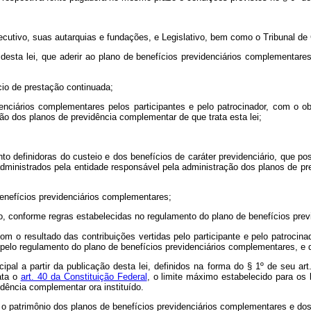
ecutivo, suas autarquias e fundações, e Legislativo, bem como o Tribunal de
 1º desta lei, que aderir ao plano de benefícios previdenciários complementa
ício de prestação continuada;
denciários complementares pelos participantes e pelo patrocinador, com o o
ão dos planos de previdência complementar de que trata esta lei;
to definidoras do custeio e dos benefícios de caráter previdenciário, que pos
ministrados pela entidade responsável pela administração dos planos de previ
benefícios previdenciários complementares;
do, conforme regras estabelecidas no regulamento do plano de benefícios pre
om o resultado das contribuições vertidas pelo participante e pelo patroci
 pelo regulamento do plano de benefícios previdenciários complementares, e 
ipal a partir da publicação desta lei, definidos na forma do
§ 1º de seu art
ata o
art. 40 da Constituição Federal
, o limite máximo estabelecido para os 
dência complementar ora instituído.
am o patrimônio dos planos de benefícios previdenciários complementares e d