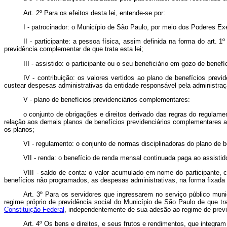
Art. 2º Para os efeitos desta lei, entende-se por:
I - patrocinador: o Município de São Paulo, por meio dos Poderes Ex
II - participante: a pessoa física, assim definida na forma do art.
previdência complementar de que trata esta lei;
III - assistido: o participante ou o seu beneficiário em gozo de benef
IV - contribuição: os valores vertidos ao plano de benefícios previ
custear despesas administrativas da entidade responsável pela administraç
V - plano de benefícios previdenciários complementares:
o conjunto de obrigações e direitos derivado das regras do regulamen
relação aos demais planos de benefícios previdenciários complementares ad
os planos;
VI - regulamento: o conjunto de normas disciplinadoras do plano de 
VII - renda: o benefício de renda mensal continuada paga ao assisti
VIII - saldo de conta: o valor acumulado em nome do participante, c
benefícios não programados, as despesas administrativas, na forma fixada
Art. 3º Para os servidores que ingressarem no serviço público munic
regime próprio de previdência social do Município de São Paulo de que tr
Constituição Federal
, independentemente de sua adesão ao regime de previ
Art. 4º Os bens e direitos, e seus frutos e rendimentos, que integr