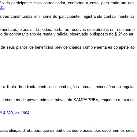
ção do participante e do patrocinador, conforme o caso, para cada um dos
001
.
ervas constituídas em nome do participante, registrando contabilmente as
ementares, o assistido poderá portar as reservas constituídas em seu nome
 de contratar plano de renda vitalícia, observado o disposto no
§ 2º do art.
 e de seus planos de benefícios previdenciários complementares compete ao
e a título de adiantamento de contribuições futuras, necessário ao regular
a atender às despesas administrativas da SAMPAPREV, enquanto a taxa de
nº 4.320, de 1964
.
izada eleição direta para que os participantes e assistidos escolham os seus