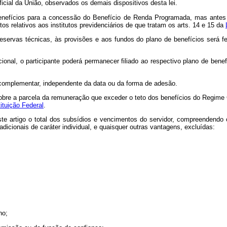
icial da União, observados os demais dispositivos desta lei.
enefícios para a concessão do Benefício de Renda Programada, mas antes do
os relativos aos institutos previdenciários de que tratam os arts. 14 e 15 da
eservas técnicas, às provisões e aos fundos do plano de benefícios será fei
ional, o participante poderá permanecer filiado ao respectivo plano de ben
a complementar, independente da data ou da forma de adesão.
o sobre a parcela da remuneração que exceder o teto dos benefícios do Regime
ituição Federal
.
ste artigo o total dos subsídios e vencimentos do servidor, compreendendo
dicionais de caráter individual, e quaisquer outras vantagens, excluídas:
ho;