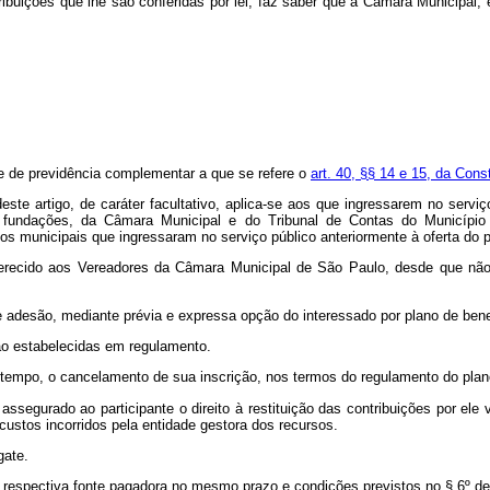
buições que lhe são conferidas por lei, faz saber que a Câmara Municipal,
ime de previdência complementar a que se refere o
art. 40, §§ 14 e 15, da Cons
ste artigo, de caráter facultativo, aplica-se aos que ingressarem no serviç
 e fundações, da Câmara Municipal e do Tribunal de Contas do Município 
cos municipais que ingressaram no serviço público anteriormente à oferta do 
recido aos Vereadores da Câmara Municipal de São Paulo, desde que não in
adesão, mediante prévia e expressa opção do interessado por plano de benefí
rão estabelecidas em regulamento.
er tempo, o cancelamento de sua inscrição, nos termos do regulamento do plan
a assegurado ao participante o direito à restituição das contribuições por e
custos incorridos pela entidade gestora dos recursos.
gate.
s à respectiva fonte pagadora no mesmo prazo e condições previstos no
§ 6º de