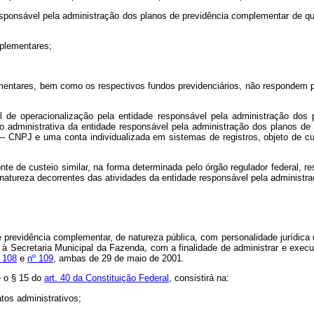
esponsável pela administração dos planos de previdência complementar de que 
mplementares;
mentares, bem como os respectivos fundos previdenciários, não respondem p
 de operacionalização pela entidade responsável pela administração dos 
administrativa da entidade responsável pela administração dos planos de p
 CNPJ e uma conta individualizada em sistemas de registros, objeto de cust
fonte de custeio similar, na forma determinada pelo órgão regulador federal
tra natureza decorrentes das atividades da entidade responsável pela administr
de previdência complementar, de natureza pública, com personalidade jurídi
Secretaria Municipal da Fazenda, com a finalidade de administrar e executa
 108
e
nº 109
, ambas de 29 de maio de 2001.
e o
§ 15 do
art. 40 da Constituição Federal
, consistirá na:
atos administrativos;