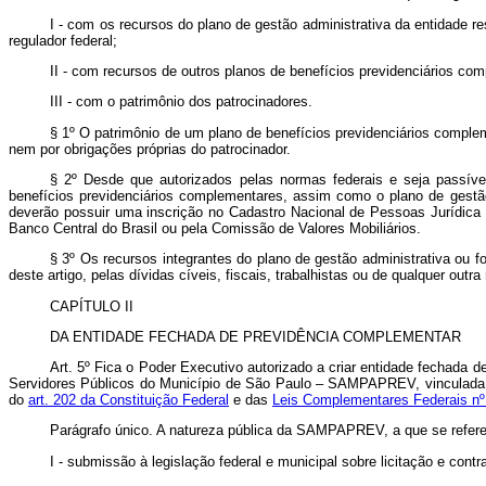
I - com os recursos do plano de gestão administrativa da entidade r
regulador federal;
II - com recursos de outros planos de benefícios previdenciários co
III - com o patrimônio dos patrocinadores.
§ 1º O patrimônio de um plano de benefícios previdenciários comple
nem por obrigações próprias do patrocinador.
§ 2º Desde que autorizados pelas normas federais e seja passível
benefícios previdenciários complementares, assim como o plano de gestão 
deverão possuir uma inscrição no Cadastro Nacional de Pessoas Jurídica –
Banco Central do Brasil ou pela Comissão de Valores Mobiliários.
§ 3º Os recursos integrantes do plano de gestão administrativa ou 
deste artigo, pelas dívidas cíveis, fiscais, trabalhistas ou de qualquer ou
CAPÍTULO II
DA ENTIDADE FECHADA DE PREVIDÊNCIA COMPLEMENTAR
Art. 5º Fica o Poder Executivo autorizado a criar entidade fechada 
Servidores Públicos do Município de São Paulo – SAMPAPREV, vinculada à 
do
art. 202 da Constituição Federal
e das
Leis Complementares Federais nº
Parágrafo único. A natureza pública da SAMPAPREV, a que se refer
I - submissão à legislação federal e municipal sobre licitação e contr