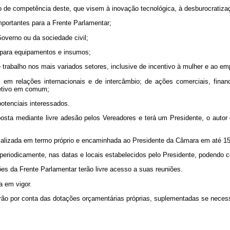
do de competência deste, que visem à inovação tecnológica, à desburocratizaçã
importantes para a Frente Parlamentar;
overno ou da sociedade civil;
o para equipamentos e insumos;
e trabalho nos mais variados setores, inclusive de incentivo à mulher e ao 
os em relações internacionais e de intercâmbio; de ações comerciais, fina
bjetivo em comum;
potenciais interessados.
sta mediante livre adesão pelos Vereadores e terá um Presidente, o autor d
malizada em termo próprio e encaminhada ao Presidente da Câmara em até 15
s periodicamente, nas datas e locais estabelecidos pelo Presidente, podendo 
s da Frente Parlamentar terão livre acesso a suas reuniões.
a em vigor.
rão por conta das dotações orçamentárias próprias, suplementadas se necess