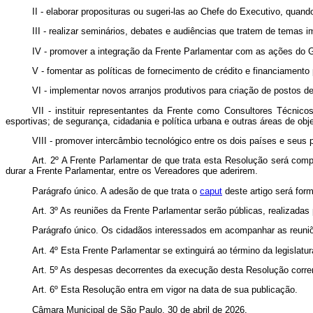
II - elaborar proposituras ou sugeri-las ao Chefe do Executivo, quan
III - realizar seminários, debates e audiências que tratem de temas 
IV - promover a integração da Frente Parlamentar com as ações do G
V - fomentar as políticas de fornecimento de crédito e financiament
VI - implementar novos arranjos produtivos para criação de postos d
VII - instituir representantes da Frente como Consultores Técnic
esportivas; de segurança, cidadania e política urbana e outras áreas de o
VIII - promover intercâmbio tecnológico entre os dois países e seus 
Art. 2º
A Frente Parlamentar de que trata esta Resolução será compo
durar a Frente Parlamentar, entre os Vereadores que aderirem.
Parágrafo único. A adesão de que trata o
caput
deste artigo será for
Art. 3º As reuniões da Frente Parlamentar serão públicas, realizada
Parágrafo único. Os cidadãos interessados em acompanhar as reuniõe
Art. 4º Esta Frente Parlamentar se extinguirá ao término da legislatur
Art. 5º As despesas decorrentes da execução desta Resolução corre
Art. 6º Esta Resolução entra em vigor na data de sua publicação.
Câmara Municipal de São Paulo, 30 de abril de 2026.