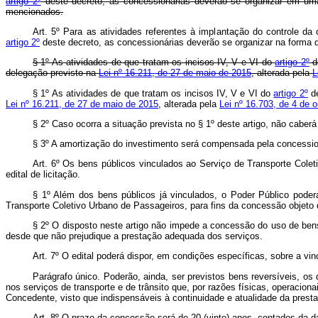
artigo 2º
deste decreto, as concessionárias deverão se organizar em uma
mencionados.
Art. 5º Para as atividades referentes à implantação do controle
artigo 2º
deste decreto, as concessionárias deverão se organizar na forma q
§ 1º As atividades de que tratam os incisos IV, V e VI do
artigo 2º
de
delegação previsto na
Lei nº 16.211, de 27 de maio de 2015
, alterada pela
L
§ 1º As atividades de que tratam os incisos IV, V e VI do
artigo 2º
de
Lei nº 16.211, de 27 de maio de 2015
, alterada pela
Lei nº 16.703, de 4 de 
§ 2º Caso ocorra a situação prevista no § 1º deste artigo, não caber
§ 3º A amortização do investimento será compensada pela concessio
Art. 6º Os bens públicos vinculados ao Serviço de Transporte Colet
edital de licitação.
§ 1º Além dos bens públicos já vinculados, o Poder Público poder
Transporte Coletivo Urbano de Passageiros, para fins da concessão objeto d
§ 2º O disposto neste artigo não impede a concessão do uso de bens
desde que não prejudique a prestação adequada dos serviços.
Art. 7º O edital poderá dispor, em condições específicas, sobre a v
Parágrafo único. Poderão, ainda, ser previstos bens reversíveis, os 
nos serviços de transporte e de trânsito que, por razões físicas, operacio
Concedente, visto que indispensáveis à continuidade e atualidade da pres
Art. 8º O prazo da concessão será de 20 (vinte) anos, contados da da