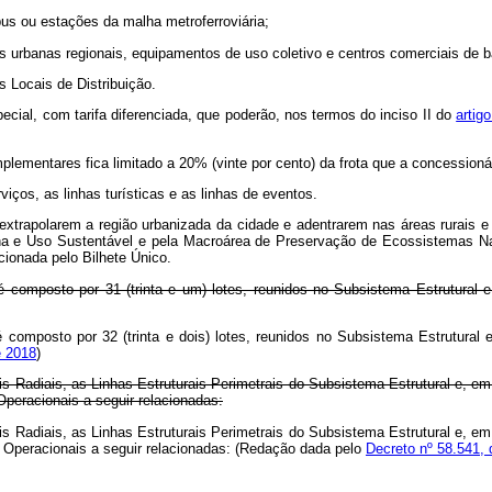
bus ou estações da malha metroferroviária;
 urbanas regionais, equipamentos de uso coletivo e centros comerciais de ba
s Locais de Distribuição.
cial, com tarifa diferenciada, que poderão, nos termos do inciso II do
artig
ementares fica limitado a 20% (vinte por cento) da frota que a concessionár
os, as linhas turísticas e as linhas de eventos.
 extrapolarem a região urbanizada da cidade e adentrarem nas áreas rurais 
a e Uso Sustentável e pela Macroárea de Preservação de Ecossistemas Natur
cionada pelo Bilhete Único.
é composto por 31 (trinta e um) lotes, reunidos no Subsistema Estrutural 
 composto por 32 (trinta e dois) lotes, reunidos no Subsistema Estrutural
e 2018
)
rais Radiais, as Linhas Estruturais Perimetrais do Subsistema Estrutural e,
 Operacionais a seguir relacionadas:
rais Radiais, as Linhas Estruturais Perimetrais do Subsistema Estrutural e,
as Operacionais a seguir relacionadas: (Redação dada pelo
Decreto nº 58.541,