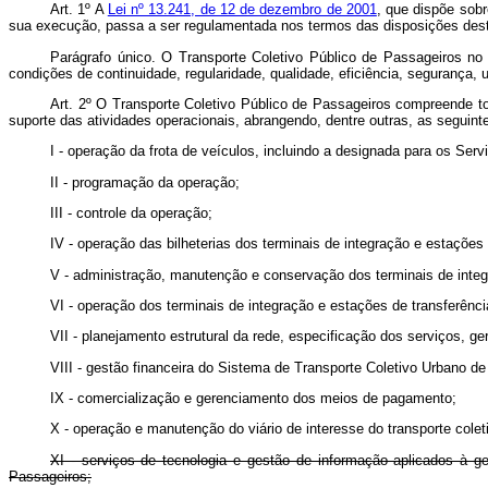
Art. 1º A
Lei nº 13.241, de 12 de dezembro de 2001
, que dispõe sob
sua execução, passa a ser regulamentada nos termos das disposições dest
Parágrafo único. O Transporte Coletivo Público de Passageiros no 
condições de continuidade, regularidade, qualidade, eficiência, segurança, u
Art. 2º O Transporte Coletivo Público de Passageiros compreende t
suporte das atividades operacionais, abrangendo, dentre outras, as seguinte
I - operação da frota de veículos, incluindo a designada para os Se
II - programação da operação;
III - controle da operação;
IV - operação das bilheterias dos terminais de integração e estações
V - administração, manutenção e conservação dos terminais de integ
VI - operação dos terminais de integração e estações de transferênci
VII - planejamento estrutural da rede, especificação dos serviços, ge
VIII - gestão financeira do Sistema de Transporte Coletivo Urbano de P
IX - comercialização e gerenciamento dos meios de pagamento;
X - operação e manutenção do viário de interesse do transporte colet
XI - serviços de tecnologia e gestão de informação aplicados à g
Passageiros;