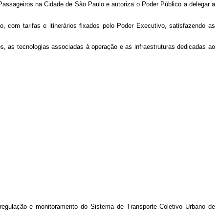
Passageiros na Cidade de São Paulo e autoriza o Poder Público a delegar a
 com tarifas e itinerários fixados pelo Poder Executivo, satisfazendo as
, as tecnologias associadas à operação e as infraestruturas dedicadas ao
, regulação e monitoramento do Sistema de Transporte Coletivo Urbano de