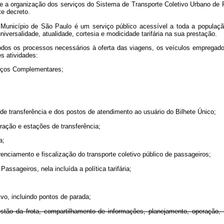
re a organização dos serviços do Sistema de Transporte Coletivo Urbano de 
e decreto.
Município de São Paulo é um serviço público acessível a toda a população,
niversalidade, atualidade, cortesia e modicidade tarifária na sua prestação.
odos os processos necessários à oferta das viagens, os veículos empregados
s atividades:
rviços Complementares;
 de transferência e dos postos de atendimento ao usuário do Bilhete Único;
ração e estações de transferência;
a;
renciamento e fiscalização do transporte coletivo público de passageiros;
assageiros, nela incluída a política tarifária;
ivo, incluindo pontos de parada;
estão da frota, compartilhamento de informações, planejamento, operação