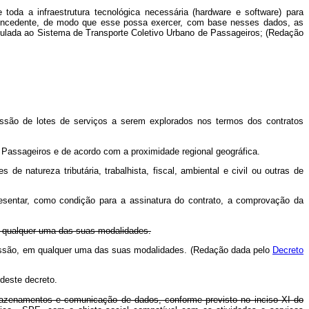
toda a infraestrutura tecnológica necessária (hardware e software) para
Concedente, de modo que esse possa exercer, com base nesses dados, as
culada ao Sistema de Transporte Coletivo Urbano de Passageiros; (Redação
essão de lotes de serviços a serem explorados nos termos dos contratos
 Passageiros e de acordo com a proximidade regional geográfica.
 natureza tributária, trabalhista, fiscal, ambiental e civil ou outras de
resentar, como condição para a assinatura do contrato, a comprovação da
m qualquer uma das suas modalidades.
oncessão, em qualquer uma das suas modalidades. (Redação dada pelo
Decreto
deste decreto.
mazenamentos e comunicação de dados, conforme previsto no inciso XI do