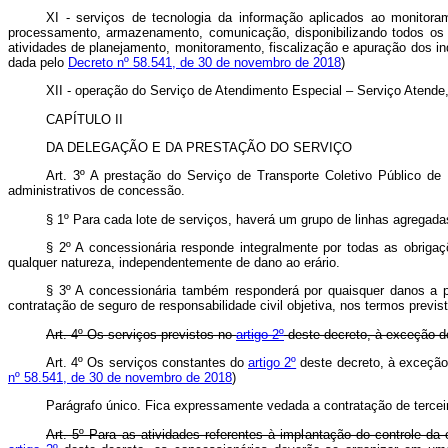
XI - serviços de tecnologia da informação aplicados ao monitoram
processamento, armazenamento, comunicação, disponibilizando todos os
atividades de planejamento, monitoramento, fiscalização e apuração dos 
dada pelo
Decreto nº 58.541, de 30 de novembro de 2018
)
XII - operação do Serviço de Atendimento Especial – Serviço Atend
CAPÍTULO II
DA DELEGAÇÃO E DA PRESTAÇÃO DO SERVIÇO
Art. 3º A prestação do Serviço de Transporte Coletivo Público d
administrativos de concessão.
§ 1º Para cada lote de serviços, haverá um grupo de linhas agregad
§ 2º A concessionária responde integralmente por todas as obrigaçõ
qualquer natureza, independentemente de dano ao erário.
§ 3º A concessionária também responderá por quaisquer danos a pa
contratação de seguro de responsabilidade civil objetiva, nos termos previ
Art. 4º Os serviços previstos no
artigo 2º
deste decreto, à exceção d
Art. 4º Os serviços constantes do
artigo 2º
deste decreto, à exceção 
nº 58.541, de 30 de novembro de 2018
)
Parágrafo único. Fica expressamente vedada a contratação de terceir
Art. 5º Para as atividades referentes à implantação do controle