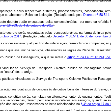
 única pessoa jurídica, na forma de uma Sociedade de Propósito Específ
 da operação e seus respectivos sistemas, processamentos, hospedagem, ar
ue estabelecer o Edital de Licitação. (Redação dada pelo
Decreto nº 58.541,
ste decreto serão executadas pelas concessionárias, por meio da referida 
ei nº 16.703, de 4 de outubro de 2017
.
ste decreto serão executadas pelas concessionárias, na forma definida pelo 
outubro de 2017
. (Redação dada pelo
Decreto nº 58.541, de 30 de novembro d
á à concessionária qualquer tipo de indenização, reembolso ou compensação po
nária que assumir os serviços, observadas as regras do Plano de Desestati
ivo Público de Passageiros, a que se refere o
artigo 7º da Lei nº 13.241, de
á vincular ao Serviço de Transporte Coletivo Público de Passageiros nov
o "caput" deste artigo.
 públicos vinculados ao Serviço de Transporte Coletivo Público de Passagei
inculação aos contratos de concessão de outros bens de interesse do Serviço 
quais constituir-se-ão, cumulada ou alternativamente, de equipamentos, “soft
nais ou econômicas, devam permanecer vinculados aos serviços, quando se ext
tação dos serviços, ressalvados os bens relacionados no
§ 4º do artigo 17 da 
ta da assinatura do contrato, prorrogável por até 1 (um) ano, desde que aten