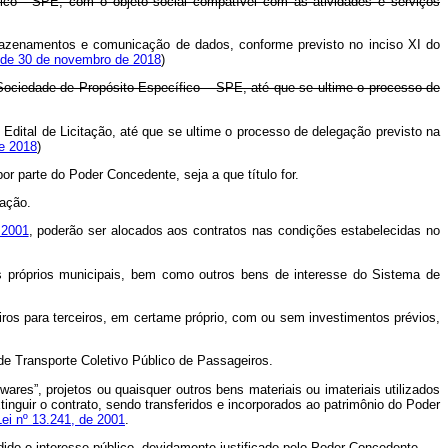
ico - SPE, com o objeto social compatível com as atividades e serviços
mazenamentos e comunicação de dados, conforme previsto no inciso XI do
 de 30 de novembro de 2018
)
Sociedade de Propósito Específico – SPE, até que se ultime o processo de
Edital de Licitação, até que se ultime o processo de delegação previsto na
e 2018
)
r parte do Poder Concedente, seja a que título for.
zação.
 2001
, poderão ser alocados aos contratos nas condições estabelecidas no
os próprios municipais, bem como outros bens de interesse do Sistema de
ros para terceiros, em certame próprio, com ou sem investimentos prévios,
de Transporte Coletivo Público de Passageiros.
wares”, projetos ou quaisquer outros bens materiais ou imateriais utilizados
inguir o contrato, sendo transferidos e incorporados ao patrimônio do Poder
Lei nº 13.241, de 2001
.
dido o interesse público, devidamente justificado pelo Poder Concedente.