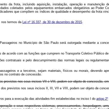
ento da frota, incluindo aquisição, instalação, operação e manutenção de 
 dados coletados pelos equipamentos embarcados obrigatórios ao Poder 
indicadores que compõem os índices de qualidade e desempenho da frota vin
e, nos termos da
Lei nº 16.337, de 30 de dezembro de 2015
.
e Passageiros no Município de São Paulo será outorgada mediante a conc
as de acordo com as funções que cumprem no Transporte Coletivo Público de
es contratuais e pelo descumprimento das normas legais ou regulamentares de
ssageiros e a terceiros, sejam materiais, físicos ou morais, devendo ap
stos no contrato de concessão.
os previstos nos seus incisos VII e VIII, podem ser objeto de concessão, e
dos previstos nos seus incisos II, III, VII e VIII, podem ser objeto de c
os para a execução das atividades-fim estabelecidas no inciso I do
artigo 2º
 da operação e seus respectivos sistemas, processamentos, hospedagem, ar