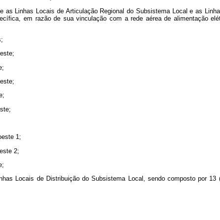
nte as Linhas Locais de Articulação Regional do Subsistema Local e as Lin
pecífica, em razão de sua vinculação com a rede aérea de alimentação elét
s;
este;
e;
este;
e;
ste;
oeste 1;
este 2;
e;
Linhas Locais de Distribuição do Subsistema Local, sendo composto por 13 (