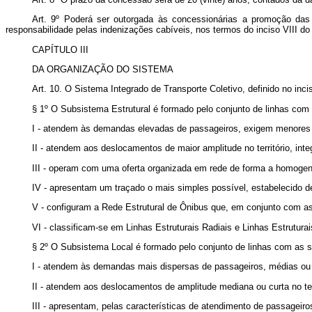
Art. 9º Poderá ser outorgada às concessionárias a promoção das
responsabilidade pelas indenizações cabíveis, nos termos do inciso VIII d
CAPÍTULO III
DA ORGANIZAÇÃO DO SISTEMA
Art. 10. O Sistema Integrado de Transporte Coletivo, definido no inci
§ 1º O Subsistema Estrutural é formado pelo conjunto de linhas com a
I - atendem às demandas elevadas de passageiros, exigem menores i
II - atendem aos deslocamentos de maior amplitude no território, int
III - operam com uma oferta organizada em rede de forma a homogen
IV - apresentam um traçado o mais simples possível, estabelecido de
V - configuram a Rede Estrutural de Ônibus que, em conjunto com as l
VI - classificam-se em Linhas Estruturais Radiais e Linhas Estruturai
§ 2º O Subsistema Local é formado pelo conjunto de linhas com as se
I - atendem às demandas mais dispersas de passageiros, médias ou b
II - atendem aos deslocamentos de amplitude mediana ou curta no te
III - apresentam, pelas características de atendimento de passageiro