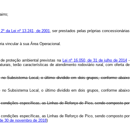
irro;
o 2º da Lei nº 13.241, de 2001
, ser prestados pelas próprias concessionárias
ia vincular à sua Área Operacional.
e de proteção ambiental previstas na
Lei nº 16.050, de 31 de julho de 2014
-
ais, terão características de atendimento rodoviário rural, com oferta de
e no Subsistema Local, o último dividido em dois grupos, conforme abaixo
 e no Subsistema Local, o último dividido em dois grupos, conforme abaixo
 em condições específicas, as Linhas de Reforço de Pico, sendo composto por
 em condições específicas, as Linhas de Reforço de Pico, sendo composto por
 de 30 de novembro de 2018
)