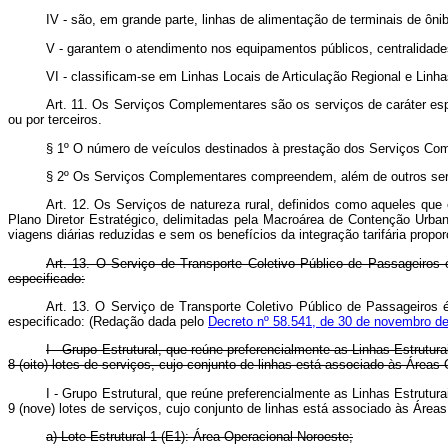
IV - são, em grande parte, linhas de alimentação de terminais de ôni
V - garantem o atendimento nos equipamentos públicos, centralidades
VI - classificam-se em Linhas Locais de Articulação Regional e Linha
Art. 11. Os Serviços Complementares são os serviços de caráter espe
ou por terceiros.
§ 1º O número de veículos destinados à prestação dos Serviços Compl
§ 2º Os Serviços Complementares compreendem, além de outros serviç
Art. 12. Os Serviços de natureza rural, definidos como aqueles que
Plano Diretor Estratégico, delimitadas pela Macroárea de Contenção Urban
viagens diárias reduzidas e sem os benefícios da integração tarifária propor
Art. 13. O Serviço de Transporte Coletivo Público de Passageiros 
especificado:
Art. 13. O Serviço de Transporte Coletivo Público de Passageiros é
especificado: (Redação dada pelo
Decreto nº 58.541, de 30 de novembro d
I - Grupo Estrutural, que reúne preferencialmente as Linhas Estrutu
8 (oito) lotes de serviços, cujo conjunto de linhas está associado às Áreas
I - Grupo Estrutural, que reúne preferencialmente as Linhas Estrutu
9 (nove) lotes de serviços, cujo conjunto de linhas está associado às Áre
a) Lote Estrutural 1 (E1): Área Operacional Noroeste;