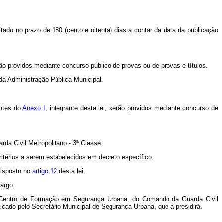
tado no prazo de 180 (cento e oitenta) dias a contar da data da publicação
rão providos mediante concurso público de provas ou de provas e títulos.
da Administração Pública Municipal.
antes do
Anexo I
, integrante desta lei, serão providos mediante concurso de
rda Civil Metropolitano - 3ª Classe.
ritérios a serem estabelecidos em decreto específico.
 disposto no
artigo 12
desta lei.
cargo.
 do Centro de Formação em Segurança Urbana, do Comando da Guarda Civil
icado pelo Secretário Municipal de Segurança Urbana, que a presidirá.