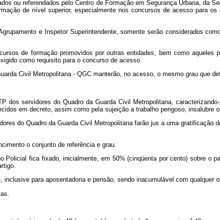
zados ou referendados pelo Centro de Formação em Segurança Urbana, da Sec
mação de nível superior, especialmente nos concursos de acesso para os c
de Agrupamento e Inspetor Superintendente, somente serão considerados como
ursos de formação promovidos por outras entidades, bem como aqueles por e
xigido como requisito para o concurso de acesso.
 Guarda Civil Metropolitana - QGC manterão, no acesso, o mesmo grau que det
TP dos servidores do Quadro da Guarda Civil Metropolitana, caracterizando-s
lecidos em decreto, assim como pela sujeição a trabalho perigoso, insalubre 
idores do Quadro da Guarda Civil Metropolitana farão jus a uma gratificação 
ncimento o conjunto de referência e grau.
 Policial fica fixado, inicialmente, em 50% (cinqüenta por cento) sobre o pa
rtigo.
te, inclusive para aposentadoria e pensão, sendo inacumulável com qualquer 
tas.