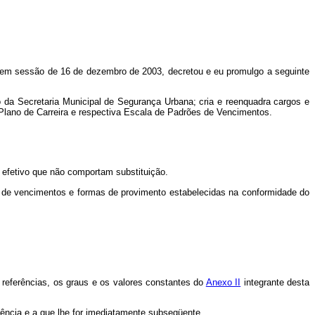
, em sessão de 16 de dezembro de 2003, decretou e eu promulgo a seguinte
vo da Secretaria Municipal de Segurança Urbana; cria e reenquadra cargos e
o Plano de Carreira e respectiva Escala de Padrões de Vencimentos.
o efetivo que não comportam substituição.
s de vencimentos e formas de provimento estabelecidas na conformidade do
referências, os graus e os valores constantes do
Anexo II
integrante desta
ência e a que lhe for imediatamente subseqüente.