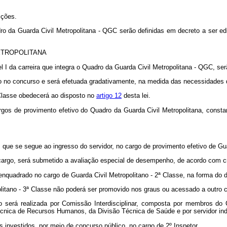
ições.
o da Guarda Civil Metropolitana - QGC serão definidas em decreto a ser edi
ETROPOLITANA
el I da carreira que integra o Quadro da Guarda Civil Metropolitana - QGC, se
o no concurso e será efetuada gradativamente, na medida das necessidades 
 Classe obedecerá ao disposto no
artigo 12
desta lei.
rgos de provimento efetivo do Quadro da Guarda Civil Metropolitana, const
s que se segue ao ingresso do servidor, no cargo de provimento efetivo de Gua
o cargo, será submetido a avaliação especial de desempenho, de acordo com c
á enquadrado no cargo de Guarda Civil Metropolitano - 2ª Classe, na forma do
politano - 3ª Classe não poderá ser promovido nos graus ou acessado a outro 
rtigo será realizada por Comissão Interdisciplinar, composta por membros
Técnica de Recursos Humanos, da Divisão Técnica de Saúde e por servidor ind
es investidos, por meio de concurso público, no cargo de 2º Inspetor.