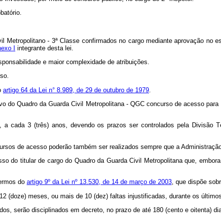
batório.
ivil Metropolitano - 3ª Classe confirmados no cargo mediante aprovação no e
exo I
integrante desta lei.
esponsabilidade e maior complexidade de atribuições.
sso.
o
artigo 64 da Lei n° 8.989, de 29 de outubro de 1979
.
tivo do Quadro da Guarda Civil Metropolitana - QGC concurso de acesso para
e, a cada 3 (três) anos, devendo os prazos ser controlados pela Divisã
ncursos de acesso poderão também ser realizados sempre que a Administração
cesso do titular de cargo do Quadro da Guarda Civil Metropolitana que, emb
termos do
artigo 9º da Lei nº 13.530, de 14 de março de 2003
, que dispõe sob
os 12 (doze) meses, ou mais de 10 (dez) faltas injustificadas, durante os último
dos, serão disciplinados em decreto, no prazo de até 180 (cento e oitenta) dia