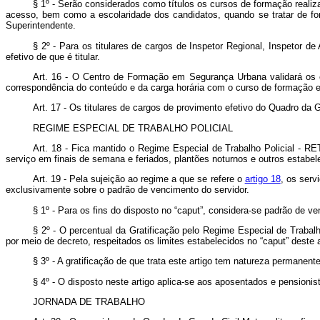
§ 1º - Serão considerados como títulos os cursos de formação reali
acesso, bem como a escolaridade dos candidatos, quando se tratar de for
Superintendente.
§ 2º - Para os titulares de cargos de Inspetor Regional, Inspetor 
efetivo de que é titular.
Art. 16 - O Centro de Formação em Segurança Urbana validará os c
correspondência do conteúdo e da carga horária com o curso de formação e
Art. 17 - Os titulares de cargos de provimento efetivo do Quadro da
REGIME ESPECIAL DE TRABALHO POLICIAL
Art. 18 - Fica mantido o Regime Especial de Trabalho Policial - RE
serviço em finais de semana e feriados, plantões noturnos e outros estabe
Art. 19 - Pela sujeição ao regime a que se refere o
artigo 18
, os serv
exclusivamente sobre o padrão de vencimento do servidor.
§ 1º - Para os fins do disposto no “caput”, considera-se padrão de ve
§ 2º - O percentual da Gratificação pelo Regime Especial de Trabalho
por meio de decreto, respeitados os limites estabelecidos no “caput” deste a
§ 3º - A gratificação de que trata este artigo tem natureza permanen
§ 4º - O disposto neste artigo aplica-se aos aposentados e pensionis
JORNADA DE TRABALHO