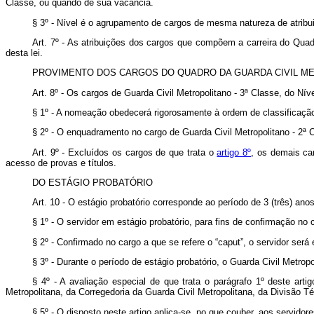
Classe, ou quando de sua vacância.
§ 3º - Nível é o agrupamento de cargos de mesma natureza de atribu
Art. 7º - As atribuições dos cargos que compõem a carreira do Quadr
desta lei.
PROVIMENTO DOS CARGOS DO QUADRO DA GUARDA CIVIL M
Art. 8º - Os cargos de Guarda Civil Metropolitano - 3ª Classe, do Nív
§ 1º - A nomeação obedecerá rigorosamente à ordem de classificaçã
§ 2º - O enquadramento no cargo de Guarda Civil Metropolitano - 2ª
Art. 9º - Excluídos os cargos de que trata o
artigo 8º
, os demais ca
acesso de provas e títulos.
DO ESTÁGIO PROBATÓRIO
Art. 10 - O estágio probatório corresponde ao período de 3 (três) ano
§ 1º - O servidor em estágio probatório, para fins de confirmação n
§ 2º - Confirmado no cargo a que se refere o “caput”, o servidor ser
§ 3º - Durante o período de estágio probatório, o Guarda Civil Metro
§ 4º - A avaliação especial de que trata o parágrafo 1º deste a
Metropolitana, da Corregedoria da Guarda Civil Metropolitana, da Divisão 
§ 5º - O disposto neste artigo aplica-se, no que couber, aos servidor