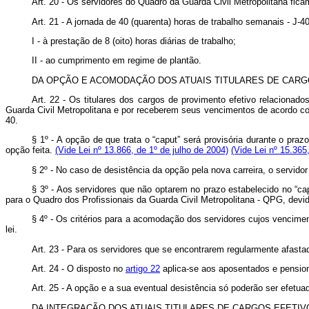
Art. 20 - Os servidores do Quadro da Guarda Civil Metropolitana fica
Art. 21 - A jornada de 40 (quarenta) horas de trabalho semanais - J-4
I - à prestação de 8 (oito) horas diárias de trabalho;
II - ao cumprimento em regime de plantão.
DA OPÇÃO E ACOMODAÇÃO DOS ATUAIS TITULARES DE CARG
Art. 22 - Os titulares dos cargos de provimento efetivo relacionado
Guarda Civil Metropolitana e por receberem seus vencimentos de acordo 
40.
§ 1º - A opção de que trata o “caput” será provisória durante o praz
opção feita.
(Vide Lei nº 13.866, de 1º de julho de 2004)
(Vide Lei nº 15.365
§ 2º - No caso de desistência da opção pela nova carreira, o servido
§ 3º - Aos servidores que não optarem no prazo estabelecido no “
para o Quadro dos Profissionais da Guarda Civil Metropolitana - QPG, devi
§ 4º - Os critérios para a acomodação dos servidores cujos vencime
lei.
Art. 23 - Para os servidores que se encontrarem regularmente afast
Art. 24 - O disposto no
artigo 22
aplica-se aos aposentados e pension
Art. 25 - A opção e a sua eventual desistência só poderão ser efetu
DA INTEGRAÇÃO DOS ATUAIS TITULARES DE CARGOS EFETIV