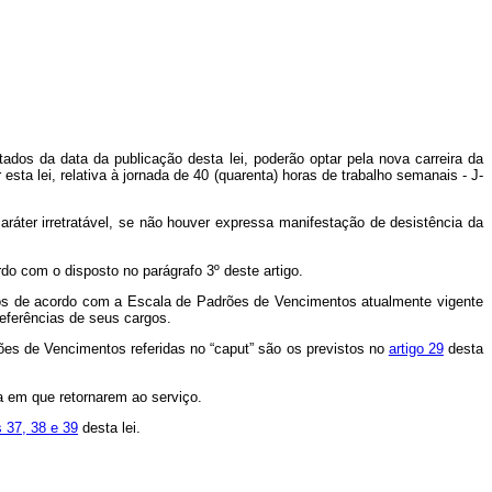
tados da data da publicação desta lei, poderão optar pela nova carreira da
or esta lei, relativa à jornada de 40 (quarenta) horas de trabalho semanais - J-
 caráter irretratável, se não houver expressa manifestação de desistência da
rdo com o disposto no parágrafo 3º deste artigo.
tos de acordo com a Escala de Padrões de Vencimentos atualmente vigente
referências de seus cargos.
ões de Vencimentos referidas no “caput” são os previstos no
artigo 29
desta
a em que retornarem ao serviço.
s 37, 38 e 39
desta lei.