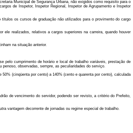
retaria Municipal de Segurança Urbana, não exigidos como requisito para o
argos de Inspetor, Inspetor Regional, Inspetor de Agrupamento e Inspetor
 títulos os cursos de graduação não utilizados para o provimento do cargo
le realizados, relativos a cargos superiores na carreira, quando houver
inham na situação anterior.
e pelo cumprimento de horário e local de trabalho variáveis, prestação de
ou penoso, observadas, sempre, as peculiaridades do serviço.
de 50% (cinqüenta por cento) a 140% (cento e quarenta por cento), calculada
drão de vencimento do servidor, podendo ser revisto, a critério do Prefeito,
outra vantagem decorrente de jornadas ou regime especial de trabalho.