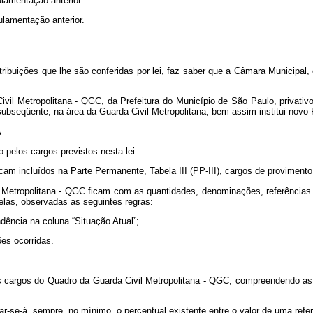
ulamentação anterior
ulamentação anterior.
ibuições que lhe são conferidas por lei, faz saber que a Câmara Municipal
ivil Metropolitana - QGC, da Prefeitura do Município de São Paulo, privati
 subseqüente, na área da Guarda Civil Metropolitana, bem assim institui nov
A
 pelos cargos previstos nesta lei.
icam incluídos na Parte Permanente, Tabela III (PP-III), cargos de proviment
il Metropolitana - QGC ficam com as quantidades, denominações, referência
elas, observadas as seguintes regras:
dência na coluna “Situação Atual”;
es ocorridas.
os cargos do Quadro da Guarda Civil Metropolitana - QGC, compreendendo as 
-se-á, sempre, no mínimo, o percentual existente entre o valor de uma refer