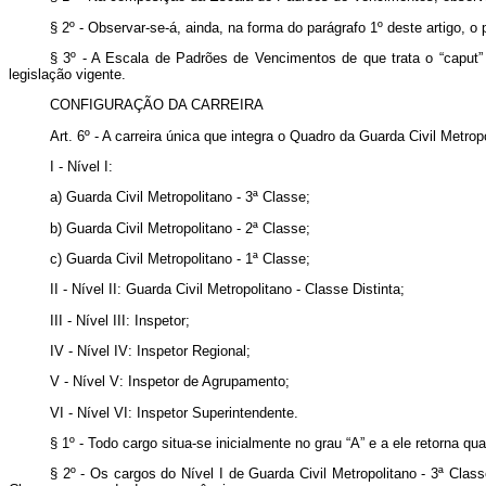
§ 2º - Observar-se-á, ainda, na forma do parágrafo 1º deste artigo, o
§ 3º - A Escala de Padrões de Vencimentos de que trata o “caput” 
legislação vigente.
CONFIGURAÇÃO DA CARREIRA
Art. 6º - A carreira única que integra o Quadro da Guarda Civil Met
I - Nível I:
a) Guarda Civil Metropolitano - 3ª Classe;
b) Guarda Civil Metropolitano - 2ª Classe;
c) Guarda Civil Metropolitano - 1ª Classe;
II - Nível II: Guarda Civil Metropolitano - Classe Distinta;
III - Nível III: Inspetor;
IV - Nível IV: Inspetor Regional;
V - Nível V: Inspetor de Agrupamento;
VI - Nível VI: Inspetor Superintendente.
§ 1º - Todo cargo situa-se inicialmente no grau “A” e a ele retorna qu
§ 2º - Os cargos do Nível I de Guarda Civil Metropolitano - 3ª Cla