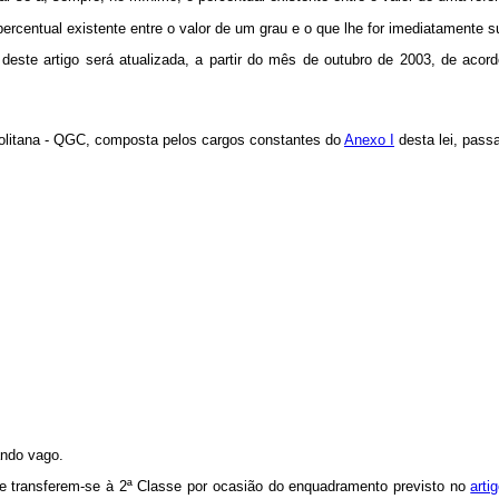
 percentual existente entre o valor de um grau e o que lhe for imediatamente 
deste artigo será atualizada, a partir do mês de outubro de 2003, de aco
ropolitana - QGC, composta pelos cargos constantes do
Anexo I
desta lei, pass
ando vago.
sse transferem-se à 2ª Classe por ocasião do enquadramento previsto no
arti