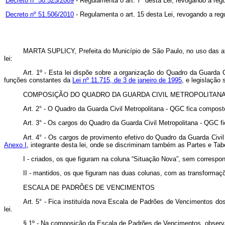
Decreto nº 50.525/2009
- Regulamenta o art. 7º desta Lei, revogando a reg
Decreto nº 51.506/2010
- Regulamenta o art. 15 desta Lei, revogando a reg
MARTA SUPLICY, Prefeita do Município de São Paulo, no uso das atr
lei:
Art. 1º - Esta lei dispõe sobre a organização do Quadro da Guarda C
funções constantes da
Lei nº 11.715, de 3 de janeiro de 1995
, e legislação
COMPOSIÇÃO DO QUADRO DA GUARDA CIVIL METROPOLITAN
Art. 2° - O Quadro da Guarda Civil Metropolitana - QGC fica composto
Art. 3° - Os cargos do Quadro da Guarda Civil Metropolitana - QGC f
Art. 4° - Os cargos de provimento efetivo do Quadro da Guarda Civ
Anexo I
, integrante desta lei, onde se discriminam também as Partes e Tab
I - criados, os que figuram na coluna “Situação Nova”, sem correspon
II - mantidos, os que figuram nas duas colunas, com as transformaçõ
ESCALA DE PADRÕES DE VENCIMENTOS
Art. 5° - Fica instituída nova Escala de Padrões de Vencimentos d
lei.
§ 1º - Na composição da Escala de Padrões de Vencimentos, observar