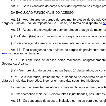
Art. 11 - Será exonerado do cargo o servidor reprovado no estágio pro
DA EVOLUÇÃO FUNCIONAL E DO ACESSO
Art. 12 - Aos titulares de cargos de provimento efetivo de Guarda C
cargo de Guarda Civil Metropolitano - 2ª Classe, na forma do disposto no
An
Art. 13 - Acesso é a elevação do servidor efetivo a cargo de maior r
§ 1º - É de 3 (três) anos o interstício no cargo para concorrer ao ace
§ 2º - A apuração do tempo no cargo será feita segundo o disposto n
Art. 14 - Fica assegurado aos titulares de cargos de provimento efe
Anexo I
integrante desta lei.
§ 1º - Os concursos de acesso serão realizados, obrigatoriament
Segurança Urbana.
§ 2º - Sem prejuízo do disposto no parágrafo 1º deste artigo, os co
§ 3º - Será indeferida, liminarmente, a inscrição no concurso de a
data do início das inscrições, incorrer em uma das seguintes hipóteses:
I - tiver comportamento classificado como insuficiente ou mau, nos 
II - tiver cometido mais de 5 (cinco) faltas injustificadas, nos últim
Art. 15 - Os concursos de acesso, inclusive os títulos para eles exigi