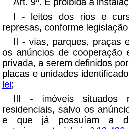
Art. 9º
. É proibida a instal
I - leitos dos rios e cur
represas, conforme legislação
II - vias, parques, praças 
os anúncios de cooperação en
privada, a serem definidos po
placas e unidades identificad
lei
;
III - imóveis situados
residenciais, salvo os anúnci
e que já possuíam a dev